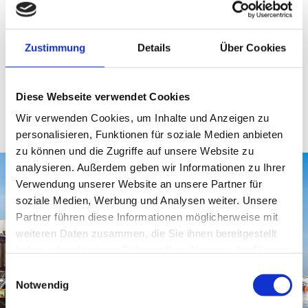
Als Ausbildungsbetrieb im Bereich Segelmacher beschäftigen
wir derzeit eine Auszubildene und freuen uns jedes Jahr auf
neue Bewerbungen für diesen vielfältigen Beruf.
Zustimmung
Details
Über Cookies
Ihr Dieter Horstmann & Jan
Diese Webseite verwendet Cookies
Wiechmann
Wir verwenden Cookies, um Inhalte und Anzeigen zu
personalisieren, Funktionen für soziale Medien anbieten
zu können und die Zugriffe auf unsere Website zu
analysieren. Außerdem geben wir Informationen zu Ihrer
Verwendung unserer Website an unsere Partner für
soziale Medien, Werbung und Analysen weiter. Unsere
Partner führen diese Informationen möglicherweise mit
weiteren Daten zusammen, die Sie ihnen bereitgestellt
haben oder die sie im Rahmen Ihrer Nutzung der Dienste
gesammelt haben.
Einwilligungsauswahl
Notwendig