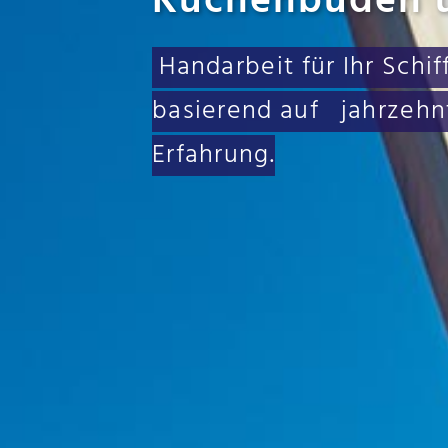
Kuchenbuden 
Handarbeit für Ihr Schiff
basierend auf jahrzehn
Erfahrung.