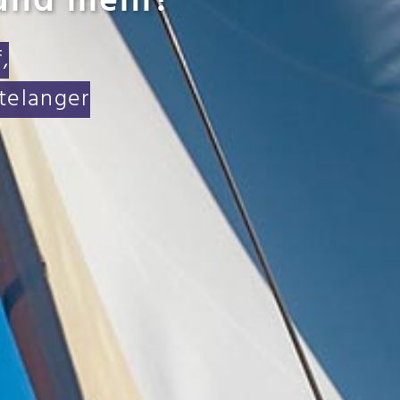
und mehr!
,
telanger