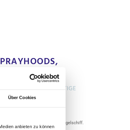
SPRAYHOODS,
EN
DUKTE UND HOCHWERTIGE
Über Cookies
prayhoods und Kuchenbuden, über
segel hin zu Vollplanen für Ihr Segelschiff.
 Medien anbieten zu können