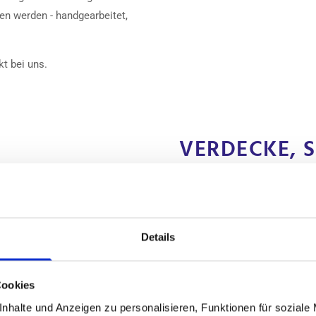
en werden - handgearbeitet,
t bei uns.
VERDECKE, 
KUCHENBUD
PASSGENAUE PRO
VERARBEITUNG
Details
Unsere Palette reicht von S
Cookies
Persennings für Baum und Vor
nhalte und Anzeigen zu personalisieren, Funktionen für soziale