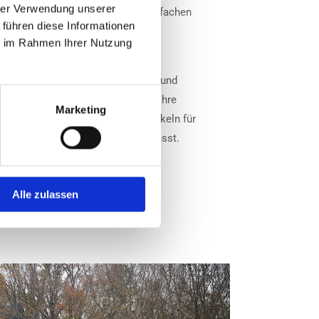
hrer Verwendung unserer
n wir Ihnen alle Planen an. Von einfachen
 führen diese Informationen
mpletten Canopy.
ie im Rahmen Ihrer Nutzung
 wir nur die modernsten und
um eine perfekte Passgenauigkeit und
en. Wir gehen dabei auch gern auf Ihre
Marketing
 Ihren Geschmack ein. Wir entwickeln für
genau zu Ihnen und Ihrem Schiff passt.
Alle zulassen