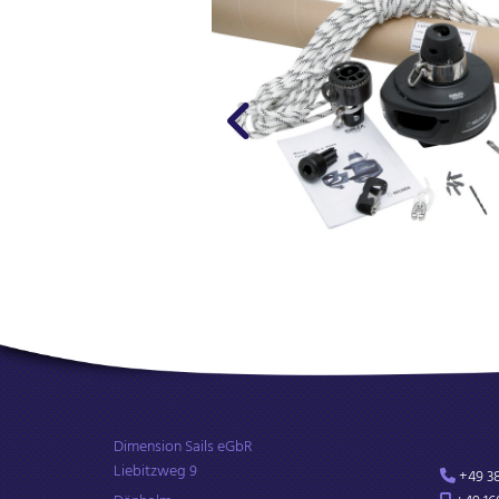
Dimension Sails eGbR
Liebitzweg 9
+49 38
