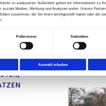
Website zu analysieren. Außerdem geben wir Informationen zu I
Auch für Ihr Motorboot biete
r soziale Medien, Werbung und Analysen weiter. Unsere Partner
Abdeckungen bis hin zum ko
 Daten zusammen, die Sie ihnen bereitgestellt haben oder die s
n.
Bei allen Verdecken benutzen
hochwertigsten Materialien, 
Langlebigkeit zu gewährleist
Präferenzen
Statistiken
persönlichen Bedürfnisse und
Sie ein Verdeck-Design, das 
Auswahl erlauben
STER,
ATZEN